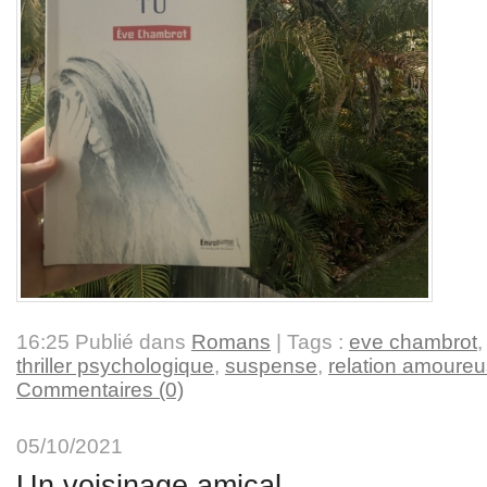
16:25 Publié dans
Romans
| Tags :
eve chambrot
thriller psychologique
,
suspense
,
relation amoure
Commentaires (0)
05/10/2021
Un voisinage amical