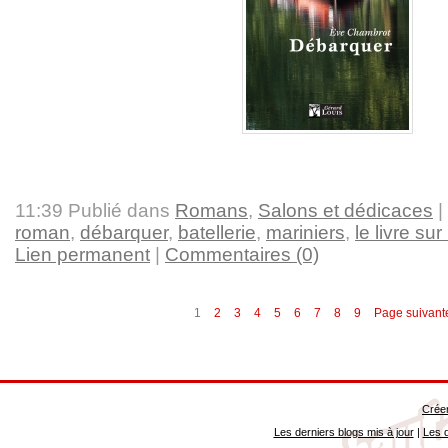
11:39 Publié dans
Romans
,
Salons et dédicaces
|
roman
,
débarquer
,
batellerie
,
mariniers
,
le livre sur
Lien permanent
|
Commentaires (0)
1
2
3
4
5
6
7
8
9
Page suivant
Créer
Les derniers blogs mis à jour
|
Les d