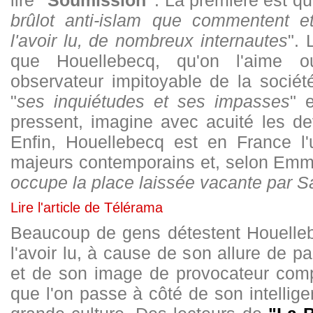
lire
"Soumission"
. La première est qu
brûlot anti-islam que commentent et
l'avoir lu, de nombreux internautes
". 
que Houellebecq, qu'on l'aime 
observateur impitoyable de la sociét
"
ses inquiétudes et ses impasses
" 
pressent, imagine avec acuité les de
Enfin, Houellebecq est en France l'
majeurs contemporains et, selon Emma
occupe la place laissée vacante par Sa
Lire l'article de Télérama
Beaucoup de gens détestent Houelle
l'avoir lu, à cause de son allure de p
et de son image de provocateur compu
que l'on passe à côté de son intellige