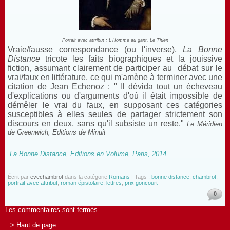
Portait avec attribut : L'Homme au gant, Le Titien
Vraie/fausse correspondance (ou l'inverse),
La Bonne
Distance
tricote les faits biographiques et la jouissive
fiction, assumant clairement de participer au débat sur le
vrai/faux en littérature, ce qui m'amène à terminer avec une
citation de Jean Echenoz : " Il dévida tout un écheveau
d'explications ou d'arguments d'où il était impossible de
démêler le vrai du faux, en supposant ces catégories
susceptibles à elles seules de partager strictement son
discours en deux, sans qu'il subsiste un reste."
Le Méridien
de Greenwich, Editions de Minuit
La Bonne Distance, Editions en Volume, Paris, 2014
Écrit par
evechambrot
dans la catégorie
Romans
| Tags :
bonne distance
,
chambrot
,
portrait avec attribut
,
roman épistolaire
,
lettres
,
prix goncourt
0
Les commentaires sont fermés.
> Haut de page