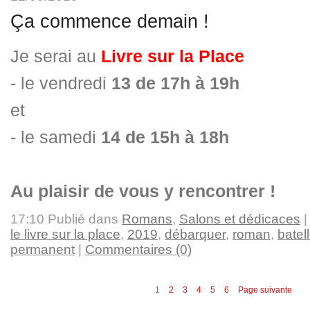
Ça commence demain !
Je serai au
Livre sur la Place
- le vendredi
13 de 17h à 19h
et
- le samedi
14 de 15h à 18h
Au plaisir de vous y rencontrer !
17:10 Publié dans
Romans
,
Salons et dédicaces
|
le livre sur la place
,
2019
,
débarquer
,
roman
,
batell
permanent
|
Commentaires (0)
1
2
3
4
5
6
Page suivante