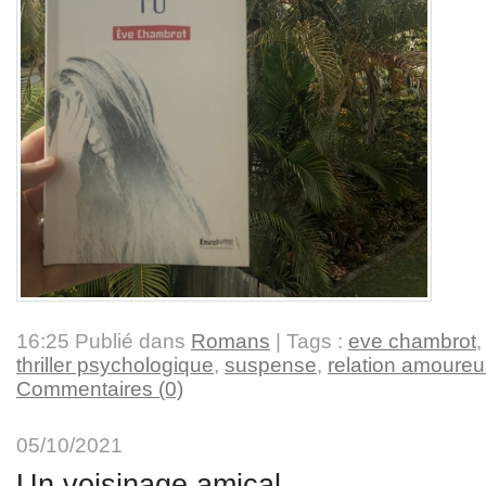
16:25 Publié dans
Romans
| Tags :
eve chambrot
thriller psychologique
,
suspense
,
relation amoure
Commentaires (0)
05/10/2021
Un voisinage amical